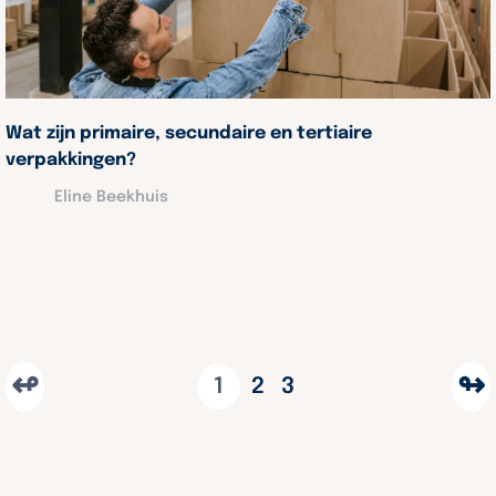
Wat zijn primaire, secundaire en tertiaire
verpakkingen?
Eline Beekhuis
↫
↬
1
2
3