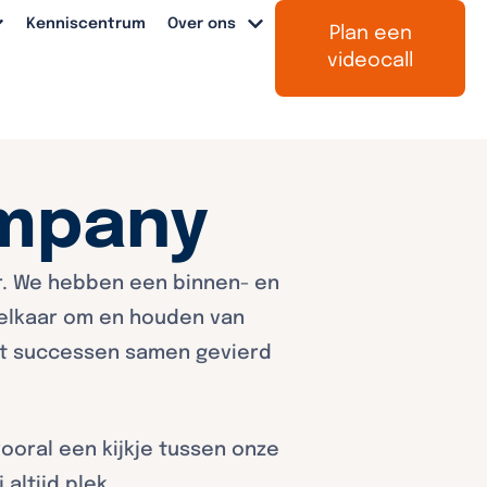
Kenniscentrum
Over ons
Plan een
videocall
ompany
r. We hebben een binnen- en
 elkaar om en houden van
at successen samen gevierd
vooral een kijkje tussen onze
altijd plek.