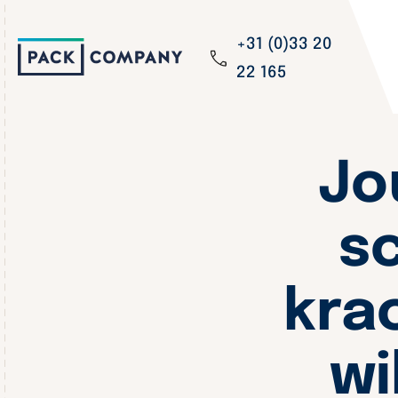
+31 (0)33 20
22 165
Jo
s
kra
wi