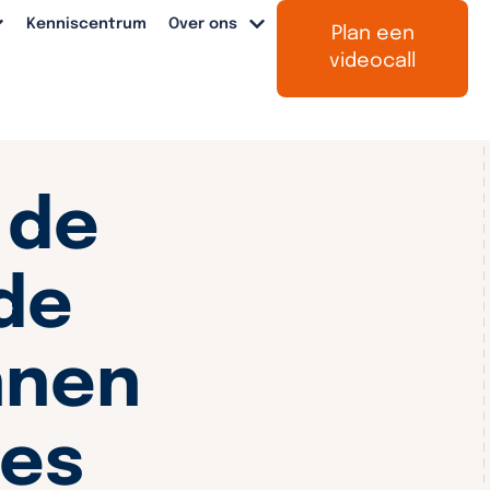
Kenniscentrum
Over ons
Plan een
videocall
 de
de
nnen
ves