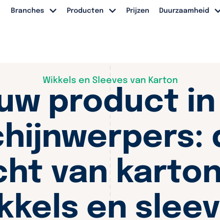
Branches
Producten
Prijzen
Duurzaamheid
Wikkels en Sleeves van Karton
uw product in
chijnwerpers: 
cht van karto
kkels en slee