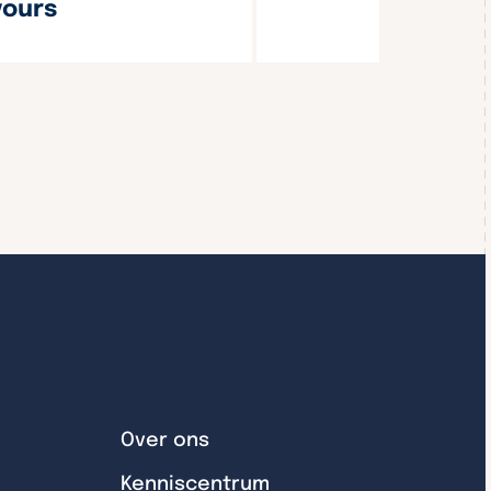
vours
Wils
Over ons
Kenniscentrum