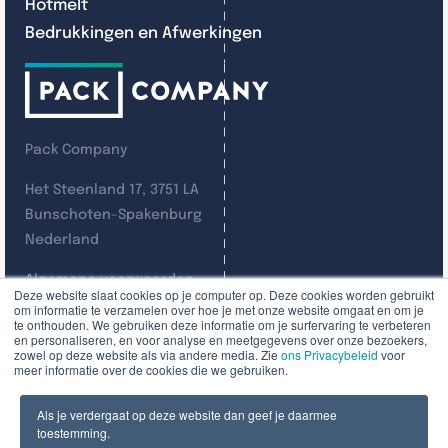
Hotmelt
Bedrukkingen en Afwerkingen
Pack Company
Het Steenland 17, 3751 LA
Bunschoten-Spakenburg
Nederland
Algemene voorwaarden
Deze website slaat cookies op je computer op. Deze cookies worden gebruikt
Privacybeleid
om informatie te verzamelen over hoe je met onze website omgaat en om je
te onthouden. We gebruiken deze informatie om je surfervaring te verbeteren
en personaliseren, en voor analyse en meetgegevens over onze bezoekers,
© Pack Company 2025
zowel op deze website als via andere media. Zie
ons Privacybeleid
voor
meer informatie over de cookies die we gebruiken.
Als je verdergaat op deze website dan geef je daarmee
toestemming.