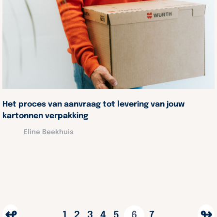
Het proces van aanvraag tot levering van jouw
kartonnen verpakking
Eline Beekhuis
↫
↬
1
2
3
4
5
6
7