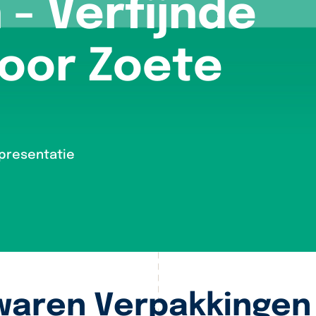
- Verfijnde
voor Zoete
presentatie
waren Verpakkingen