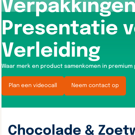
Verpakkingen 
Presentatie 
Verleiding
Waar merk en product samenkomen in premium 
Plan een videocall
Neem contact op
Chocolade & Zoet