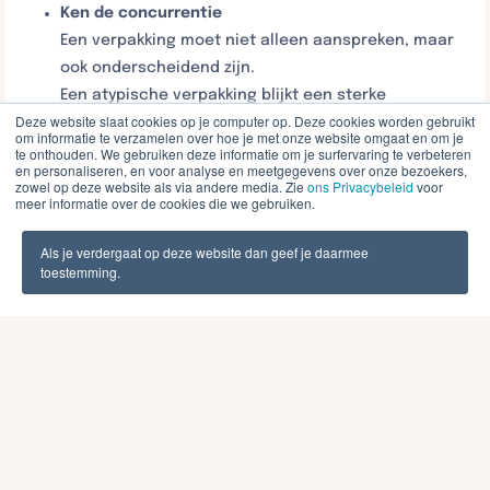
Ken de concurrentie
Een verpakking moet niet alleen aanspreken, maar
ook onderscheidend zijn.
Een atypische verpakking blijkt een sterke
Deze website slaat cookies op je computer op. Deze cookies worden gebruikt
boodschap te versterken, omdat mensen de
om informatie te verzamelen over hoe je met onze website omgaat en om je
informatie op een verpakking beter gaan lezen. Heb
te onthouden. We gebruiken deze informatie om je surfervaring te verbeteren
en personaliseren, en voor analyse en meetgegevens over onze bezoekers,
je goede productclaims dan kan een afwijkende
zowel op deze website als via andere media. Zie
ons Privacybeleid
voor
meer informatie over de cookies die we gebruiken.
verpakking die ondersteunen.
Ken je budget
Als je verdergaat op deze website dan geef je daarmee
Alleen dan kun je de juiste keuzes maken in
toestemming.
materiaal en uitstraling. Neem bij deze keuzes ook
de distributiekosten mee. Overweeg om een deel
van het marketingbudget te gebruiken om dat
gewenste, extra effect te realiseren.
Een high-end uitstraling is soms al met kleine
ingrepen te realiseren
Die ingrepen hoeven geen hoge kosten met zich
mee te brengen, maar bieden wel dat luxe gevoel.