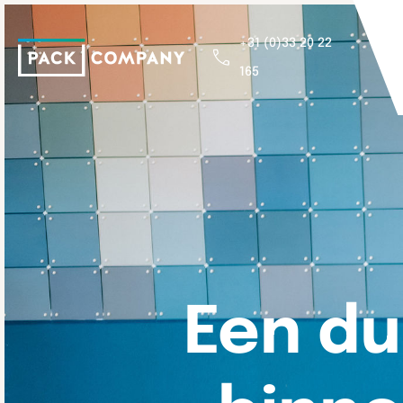
+31 (0)33 20 22
165
Een du