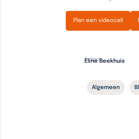
Plan een videocall
Auteur
Eline Beekhuis
Algemeen
B