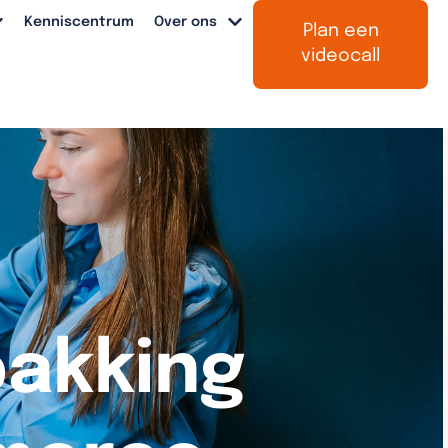
Kenniscentrum
Over ons
Plan een
videocall
pakking