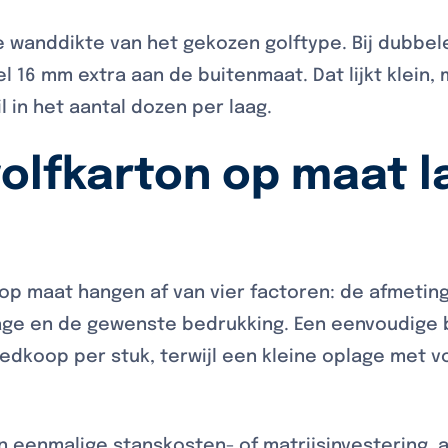
 wanddikte van het gekozen golftype. Bij dubbele
l 16 mm extra aan de buitenmaat. Dat lijkt klein,
 in het aantal dozen per laag.
olfkarton op maat l
op maat hangen af van vier factoren: de afmetin
age en de gewenste bedrukking. Een eenvoudige 
oedkoop per stuk, terwijl een kleine oplage met v
n eenmalige stanskosten- of matrijsinvestering, a