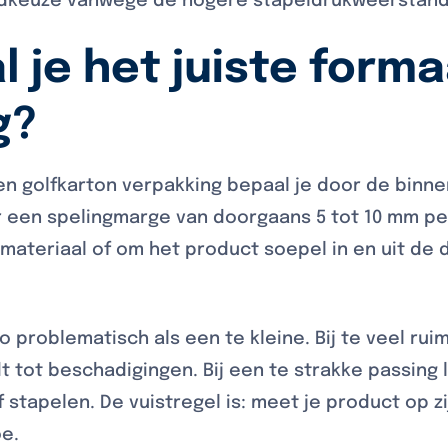
rdkeuze vanwege de hogere stapeldrukweerstand
 je het juiste forma
g?
en golfkarton verpakking bepaal je door de binn
een spelingmarge van doorgaans 5 tot 10 mm per z
materiaal of om het product soepel in en uit de
o problematisch als een te kleine. Bij te veel rui
idt tot beschadigingen. Bij een te strakke passing
f stapelen. De vuistregel is: meet je product op 
oe.