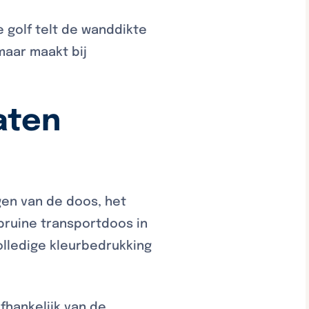
 golf telt de wanddikte
 maar maakt bij
aten
gen van de doos, het
bruine transportdoos in
olledige kleurbedrukking
fhankelijk van de