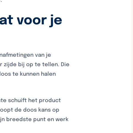
.
at voor je
enafmetingen van je
ijde bij op te tellen. Die
 doos te kunnen halen
mte schuift het product
 loopt de doos kans op
zijn breedste punt en werk