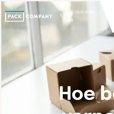
+31 (0)33 20 22
165
Hoe b