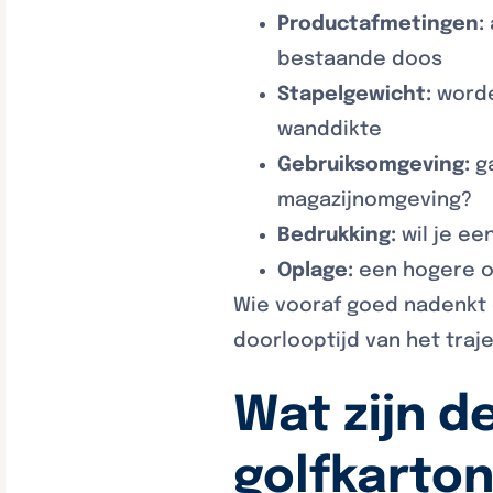
Productafmetingen:
bestaande doos
Stapelgewicht:
worde
wanddikte
Gebruiksomgeving:
ga
magazijnomgeving?
Bedrukking:
wil je ee
Oplage:
een hogere op
Wie vooraf goed nadenkt 
doorlooptijd van het traje
Wat zijn d
golfkarto