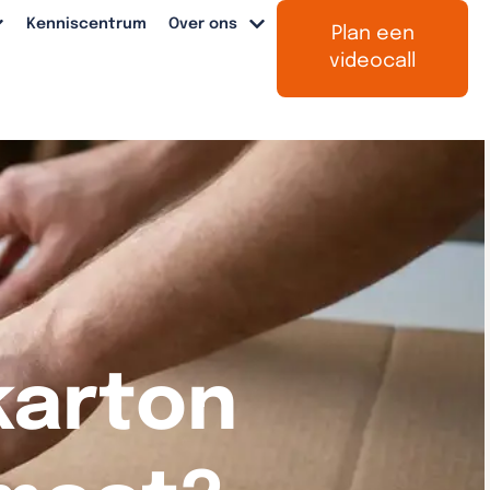
Kenniscentrum
Over ons
Plan een
videocall
karton