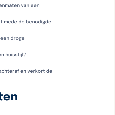
tenmaten van een
dit mede de benodigde
t een droge
n huisstijl?
chteraf en verkort de
rten