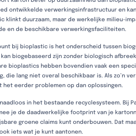
ort karton beter op duurzaamheid dan bioplastic
oed ontwikkelde verwerkingsinfrastructuur en ka
tic klinkt duurzaam, maar de werkelijke milieu-im
e en de beschikbare verwerkingsfaciliteiten.
unt bij bioplastic is het onderscheid tussen bio
kan biogebaseerd zijn zonder biologisch afbreekb
 bioplastics hebben bovendien vaak een specif
, die lang niet overal beschikbaar is. Als zo’n v
rt het eerder problemen op dan oplossingen.
naadloos in het bestaande recyclesysteem. Bij 
ee je de daadwerkelijke footprint van je karton
wijsbare groene claims kunt onderbouwen. Dat ma
 ook iets wat je kunt aantonen.