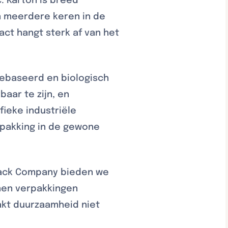
. Karton is breed
n meerdere keren in de
pact hangt sterk af van het
gebaseerd en biologisch
aar te zijn, en
ieke industriële
erpakking in de gewone
Pack Company bieden we
nen verpakkingen
akt duurzaamheid niet