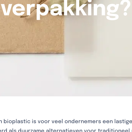
verpakking?
 bioplastic is voor veel ondernemers een lastige
d als duurzame alternatieven voor traditioneel 