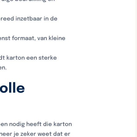
breed inzetbaar in de
enst formaat, van kleine
edt karton een sterke
en.
olle
pen nodig heeft die karton
nneer je zeker weet dat er