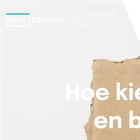
+31 (0)33 20 22
165
Hoe ki
en b