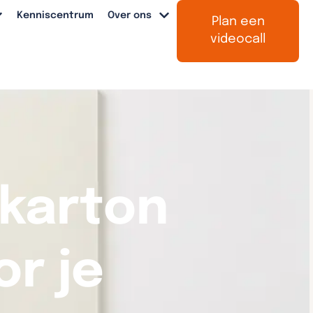
Kenniscentrum
Over ons
Plan een
videocall
 karton
or je