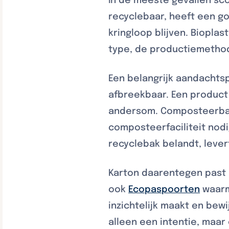
In de meeste gevallen sco
recyclebaar, heeft een g
kringloop blijven. Bioplas
type, de productiemethod
Een belangrijk aandachtsp
afbreekbaar. Een product 
andersom. Composteerbare
composteerfaciliteit nodig
recyclebak belandt, leve
Karton daarentegen past 
ook
Ecopaspoorten
waarm
inzichtelijk maakt en be
alleen een intentie, maar