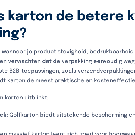
s karton de betere 
ing?
e wanneer je product stevigheid, bedrukbaarheid
nten verwachten dat de verpakking eenvoudig we
te B2B-toepassingen, zoals verzendverpakkingen
dt karton de meest praktische en kosteneffectie
n karton uitblinkt:
ek:
Golfkarton biedt uitstekende bescherming en i
.
en massief karton leent zich goed voor hoogwaa