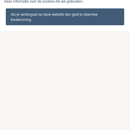
meer informatie over de cookies die we gebruiken.
kwaliteit van karton?
Let op de draagkracht:
Bepaal hoeveel gewicht een
Als je verdergaat op deze website dan geef je daarmee
toestemming.
doos moet kunnen dragen.
Gebruik verstevigingshoeken:
Deze beschermen de
randen en voorkomen dat de doos vervormt.
Test je verpakking:
Laat de verpakking val- of
druktesten ondergaan.
Pack Company weet precies welke fabrikant jouw doos het
beste en voordeligste kan produceren.
Optimaliseer je
palletstapeling met ons
palletstapelprogramma
Slim stapelen voorkomt schade, bespaart ruimte en
verlaagt transportkosten. Pack Company gebruikt een
geavanceerd palletstapelprogramma
dat berekent