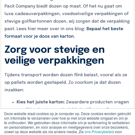
Pack Company biedt dozen op maat. Of het nu gaat om
luxe cadeauverpakkingen, voedselveilige verpakkingen of
stevige golfkartonnen dozen, wij zorgen dat de verpakking
past. Lees hier meer over in ons blog:
Bepaal het beste
formaat voor je doos van karton
.
Zorg voor stevige en
veilige verpakkingen
Tijdens transport worden dozen flink belast, vooral als ze
op pallets worden gestapeld. Zo voorkom je dat dozen
inzakken:
Kies het juiste karton:
Zwaardere producten vragen
om dikker karton, zoals dubbelgolfkarton. De
Deze website slaat cookies op je computer op. Deze cookies worden gebruikt
kwaliteit van karton speelt een grote rol in de
om informatie te verzamelen over hoe je met onze website omgaat en om je
te onthouden. We gebruiken deze informatie om je surfervaring te verbeteren
stevigheid en stapelbaarheid van je verpakkingen.
en personaliseren, en voor analyse en meetgegevens over onze bezoekers,
zowel op deze website als via andere media. Zie
ons Privacybeleid
voor
Lees hier meer over in ons blog:
Hoe bepaal je de