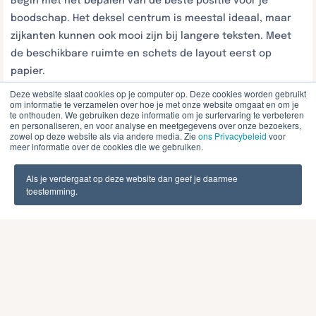
Begin met het bepalen van de beste positie voor je
boodschap. Het deksel centrum is meestal ideaal, maar
zijkanten kunnen ook mooi zijn bij langere teksten. Meet
de beschikbare ruimte en schets de layout eerst op
papier.
Deze website slaat cookies op je computer op. Deze cookies worden gebruikt
Voor handschrift kies je een pen die goed contrast geeft
om informatie te verzamelen over hoe je met onze website omgaat en om je
te onthouden. We gebruiken deze informatie om je surfervaring te verbeteren
met de doos kleur. Donkere inkt op lichte dozen en
en personaliseren, en voor analyse en meetgegevens over onze bezoekers,
omgekeerd werkt het beste. Schrijf langzaam en bewust,
zowel op deze website als via andere media. Zie
ons Privacybeleid
voor
meer informatie over de cookies die we gebruiken.
en laat elke letter goed drogen voordat je verder gaat.
Als je verdergaat op deze website dan geef je daarmee
Gedrukte alternatieven zoals computerlabels,
toestemming.
transferletters of gestencilde tekst geven een
professionelere uitstraling. Print labels op mooi papier en
knip ze netjes uit, of gebruik vinyl letters voor een
moderne look. Zorg altijd voor rechte lijnen door
hulplijnen te gebruiken.
Wat is het verschil