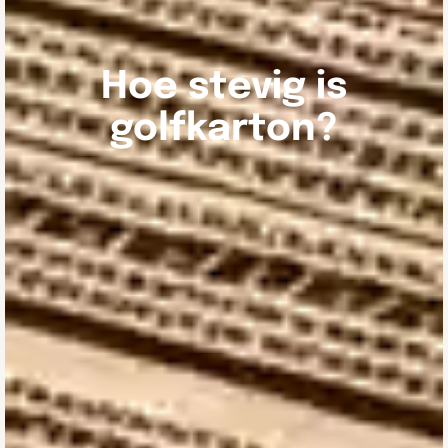
Hoe stevig is
golfkarton?