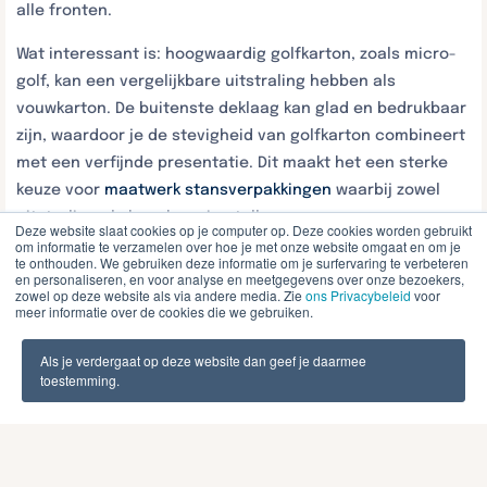
alle fronten.
Wat interessant is: hoogwaardig golfkarton, zoals micro-
golf, kan een vergelijkbare uitstraling hebben als
vouwkarton. De buitenste deklaag kan glad en bedrukbaar
zijn, waardoor je de stevigheid van golfkarton combineert
met een verfijnde presentatie. Dit maakt het een sterke
keuze voor
maatwerk stansverpakkingen
waarbij zowel
uitstraling als bescherming tellen.
Deze website slaat cookies op je computer op. Deze cookies worden gebruikt
om informatie te verzamelen over hoe je met onze website omgaat en om je
Wat zijn de grenzen van
te onthouden. We gebruiken deze informatie om je surfervaring te verbeteren
en personaliseren, en voor analyse en meetgegevens over onze bezoekers,
zowel op deze website als via andere media. Zie
ons Privacybeleid
voor
golfkarton stevigheid?
meer informatie over de cookies die we gebruiken.
Golfkarton verliest zijn stevigheid zodra het in aanraking
Als je verdergaat op deze website dan geef je daarmee
toestemming.
komt met vocht. Water tast de golfstructuur aan,
waardoor de draagkracht snel afneemt. Dit is de
belangrijkste beperking van standaard golfkarton. Bij
toepassingen in vochtige omgevingen of buitenopslag is