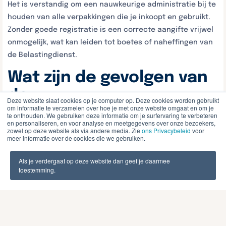
Het is verstandig om een nauwkeurige administratie bij te
houden van alle verpakkingen die je inkoopt en gebruikt.
Zonder goede registratie is een correcte aangifte vrijwel
onmogelijk, wat kan leiden tot boetes of naheffingen van
de Belastingdienst.
Wat zijn de gevolgen van
de
Deze website slaat cookies op je computer op. Deze cookies worden gebruikt
om informatie te verzamelen over hoe je met onze website omgaat en om je
verpakkingenbelasting
te onthouden. We gebruiken deze informatie om je surfervaring te verbeteren
en personaliseren, en voor analyse en meetgegevens over onze bezoekers,
voor jouw bedrijf?
zowel op deze website als via andere media. Zie
ons Privacybeleid
voor
meer informatie over de cookies die we gebruiken.
De verpakkingenbelasting heeft directe financiële
Als je verdergaat op deze website dan geef je daarmee
gevolgen voor bedrijven die boven de drempel van 50.000
toestemming.
kilogram zitten. Zij betalen een extra belastingbedrag dat
afhankelijk is van het type en de hoeveelheid
verpakkingsmateriaal dat zij gebruiken. Dit verhoogt de
totale verpakkingskosten en kan de marges onder druk