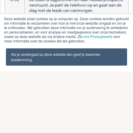
15:30
De video is opgenomen en naar nieuwe prospects
verstuurd. Je pakt de telefoon op en gaat aan de
slag met de leads van vanmorgen.
Deze website slaat cookies op je computer op. Deze cookies worden gebruikt
om informatie te verzamelen over hoe je met onze website omgaat en om je
17:30
Het is tijd om naar huis te gaan. Tot morgen!
te onthouden. We gebruiken deze informatie om je surfervaring te verbeteren
en personaliseren, en voor analyse en meetgegevens over onze bezoekers,
zowel op deze website als via andere media. Zie
ons Privacybeleid
voor
meer informatie over de cookies die we gebruiken.
Waar jij blij van wordt:
Als je verdergaat op deze website dan geef je daarmee
toestemming.
Salaris tussen de € 2.500 en € 3.250 per maand o.b.v.
40 uur
1 maand proeftijd, gevolgd door 3 maanden-
contract, met zicht op vast dienstverband
25 vakantiedagen
Een laptop en telefoon van de zaak
Werken in een klein, jong, informeel team met korte
lijntjes
Werktijden (tussen 8:00 en 18:00 uur) worden in