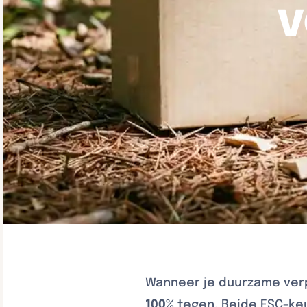
v
Wanneer je duurzame verpa
100%
tegen. Beide FSC-ke