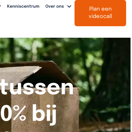
Kenniscentrum
Over ons
Plan een
videocall
 tussen
0% bij