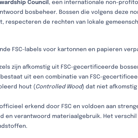
ewardship Council
, een internationale non-profit
antwoord bosbeheer. Bossen die volgens deze n
it, respecteren de rechten van lokale gemeensc
e FSC-labels voor kartonnen en papieren verpak
ezels zijn afkomstig uit FSC-gecertificeerde bosse
 bestaat uit een combinatie van FSC-gecertifice
oleerd hout (
Controlled Wood
) dat niet afkomstig
n officieel erkend door FSC en voldoen aan stren
 en verantwoord materiaalgebruik. Het verschil z
ndstoffen.