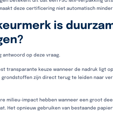
gen betekent dit dat een FSC Mix-verpakking ui
maakt deze certificering niet automatisch minde
keurmerk is duurza
gen?
g antwoord op deze vraag.
est transparante keuze wanneer de nadruk ligt o
e grondstoffen zijn direct terug te leiden naar 
ere milieu-impact hebben wanneer een groot deel
at. Het opnieuw gebruiken van bestaande papie