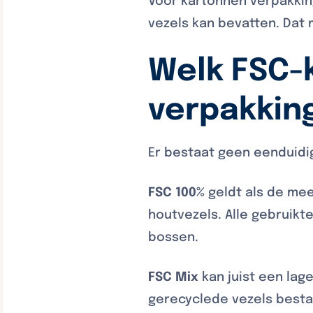
Voor kartonnen verpakkin
vezels kan bevatten. Dat 
Welk FSC-
verpakkin
Er bestaat geen eenduidi
FSC 100%
geldt als de me
houtvezels. Alle gebruikt
bossen.
FSC Mix
kan juist een lag
gerecyclede vezels besta