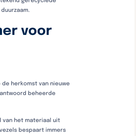
tstekend gerecyclede
r duurzaam.
mer voor
p de herkomst van nieuwe
verantwoord beheerde
 van het materiaal uit
rvezels bespaart immers