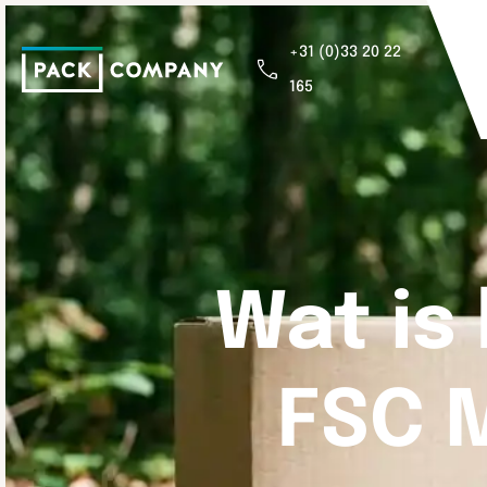
+31 (0)33 20 22
165
Wat is
FSC M