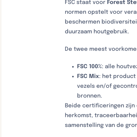
FSC staat voor
Forest St
normen opstelt voor ver
beschermen biodiversite
duurzaam houtgebruik.
De twee meest voorkomend
FSC 100%
: alle houtv
FSC Mix
: het product
vezels en/of gecontr
bronnen.
Beide certificeringen zij
herkomst, traceerbaarheid
samenstelling van de gro