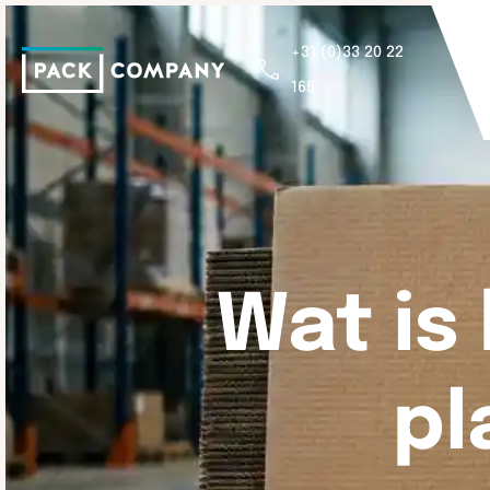
+31 (0)33 20 22
165
Wat is
pl