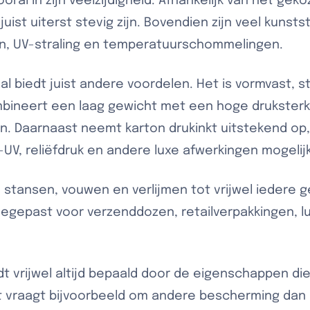
vooral in zijn veelzijdigheid. Afhankelijk van het ge
 juist uiterst stevig zijn. Bovendien zijn veel kuns
n, UV-straling en temperatuurschommelingen.
l biedt juist andere voordelen. Het is vormvast, s
bineert een laag gewicht met een hoge druksterkt
en. Daarnaast neemt karton drukinkt uitstekend o
-UV, reliëfdruk en andere luxe afwerkingen mogelijk 
e stansen, vouwen en verlijmen tot vrijwel iedere 
oegepast voor verzenddozen, retailverpakkingen, l
dt vrijwel altijd bepaald door de eigenschappen di
t vraagt bijvoorbeeld om andere bescherming dan