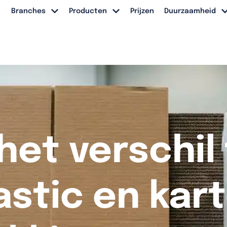
Branches
Producten
Prijzen
Duurzaamheid
 het verschil
astic en kar