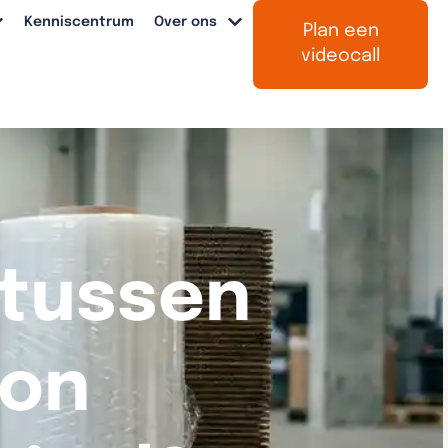
Kenniscentrum
Over ons
Plan een
videocall
 tussen
ton