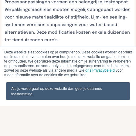
Procesaanpassingen vormen een belangrijke kostenpost.
Verpakkingsmachines moeten mogelijk aangepast worden
voor nieuwe materiaaldikte of stijfheid. Lijm- en sealing-
systemen vereisen aanpassingen voor water-based
alternatieven. Deze modificaties kosten enkele duizenden
tot tienduizenden euro’s.
Deze website slaat cookies op je computer op. Deze cookies worden gebruikt
Training van personeel is essentieel voor succesvolle
om informatie te verzamelen over hoe je met onze website omgaat en om je
implementatie. Operators moeten leren omgaan met
te onthouden. We gebruiken deze informatie om je surfervaring te verbeteren
en personaliseren, en voor analyse en meetgegevens over onze bezoekers,
nieuwe materiaaleigenschappen en procesparameters.
zowel op deze website als via andere media. Zie
ons Privacybeleid
voor
meer informatie over de cookies die we gebruiken.
Kwaliteitscontrole vereist nieuwe testmethoden en
criteria. Dit betekent productiviteitsverlies tijdens de
Als je verdergaat op deze website dan geef je daarmee
leercurve.
toestemming.
Nieuwe leverancierrelaties brengen kwalificatiekosten
met zich mee. Materiaalgoedkeuringen, testprotocollen
en supply chain audits kosten tijd en geld. Mogelijk zijn
meerdere leveranciers nodig voor continuïteit, wat
administratieve complexiteit verhoogt.