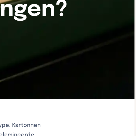
ingen?
type. Kartonnen
gelamineerde