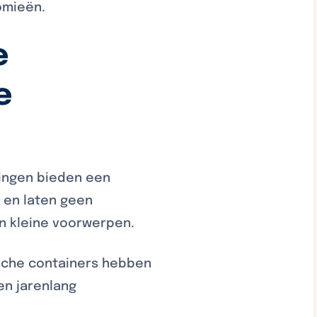
omieën.
e
e
ingen bieden een
 en laten geen
en kleine voorwerpen.
ische containers hebben
en jarenlang