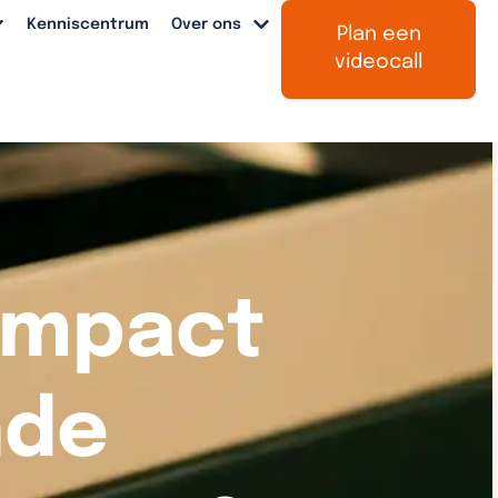
Kenniscentrum
Over ons
Plan een
videocall
-impact
nde