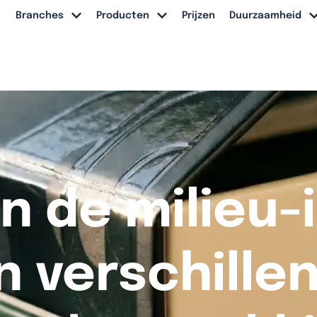
Branches
Producten
Prijzen
Duurzaamheid
jn de milieu
n verschille