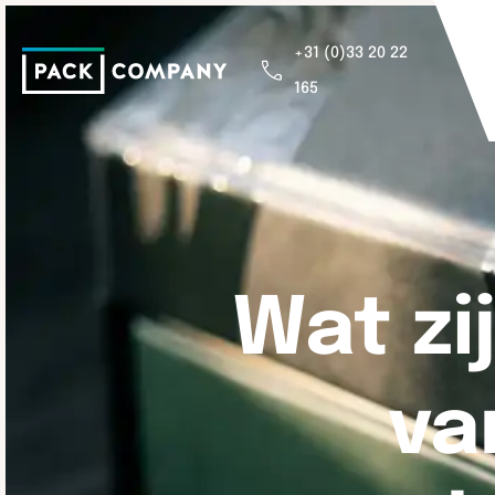
+31 (0)33 20 22
165
Wat zi
va