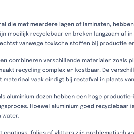
oral die met meerdere lagen of laminaten, hebben
ijn moeilijk recyclebaar en breken langzaam af in 
echtst vanwege toxische stoffen bij productie e
gen
combineren verschillende materialen zoals pl
aakt recycling complex en kostbaar. De verschille
materiaal vaak eindigt bij restafval in plaats van
als aluminium dozen hebben een hoge productie-
gsproces. Hoewel aluminium goed recyclebaar is, 
 water.
oatings, folies of glitters zijn problematisch vo