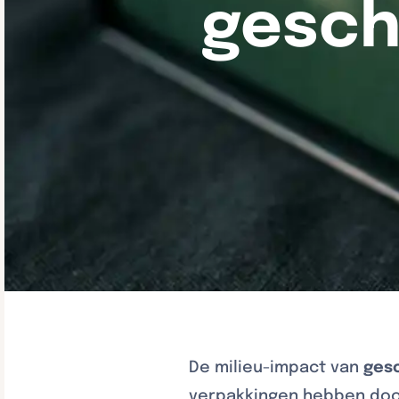
gesch
De milieu-impact van
ges
verpakkingen hebben door