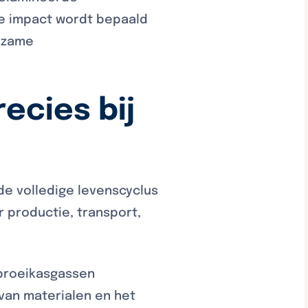
De impact wordt bepaald
urzame
ecies bij
de volledige levenscyclus
r productie, transport,
 broeikasgassen
 van materialen en het