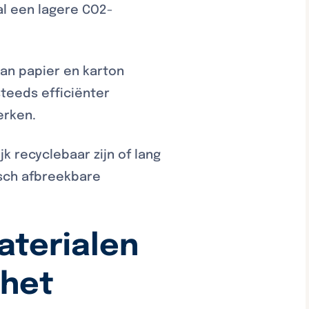
l een lagere CO2-
van papier en karton
teeds efficiënter
erken.
k recyclebaar zijn of lang
isch afbreekbare
terialen
 het