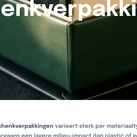
enkverpakk
chenkverpakkingen
varieert sterk per materiaal
gaans een lagere milieu-impact dan plastic of 