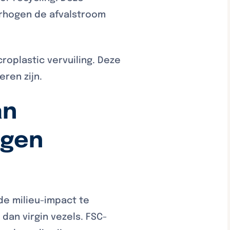
erhogen de afvalstroom
roplastic vervuiling. Deze
eren zijn.
an
ngen
de milieu-impact te
dan virgin vezels. FSC-