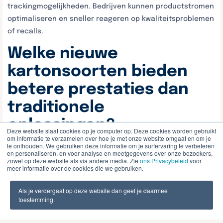
trackingmogelijkheden. Bedrijven kunnen productstromen
optimaliseren en sneller reageren op kwaliteitsproblemen
of recalls.
Welke nieuwe
kartonsoorten bieden
betere prestaties dan
traditionele
oplossingen?
Deze website slaat cookies op je computer op. Deze cookies worden gebruikt
om informatie te verzamelen over hoe je met onze website omgaat en om je
te onthouden. We gebruiken deze informatie om je surfervaring te verbeteren
Nieuwe kartonsoorten zoals
waterbestendige golfkarton,
en personaliseren, en voor analyse en meetgegevens over onze bezoekers,
zowel op deze website als via andere media. Zie
ons Privacybeleid
voor
ultra-lichtgewicht vouwkarton en verstevigde massief
meer informatie over de cookies die we gebruiken.
karton
bieden superieure bescherming bij lagere kosten
en milieuimpact. Deze geavanceerde materialen
Als je verdergaat op deze website dan geef je daarmee
toestemming.
combineren verbeterde sterkte-gewichtverhoudingen
met gespecialiseerde eigenschappen voor specifieke