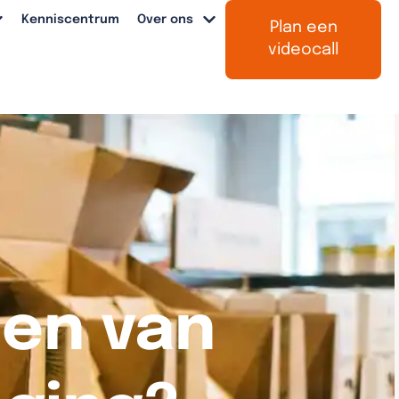
Kenniscentrum
Over ons
Plan een
videocall
len van