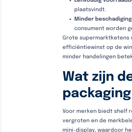
Eenvoudig voorraadb
plaatsvindt.
Minder beschadiging
consument worden g
Grote supermarktketens w
efficiëntiewinst op de win
minder handelingen bete
Wat zijn d
packaging
Voor merken biedt shelf 
vergroten en de merkbele
mini-display, waardoor h