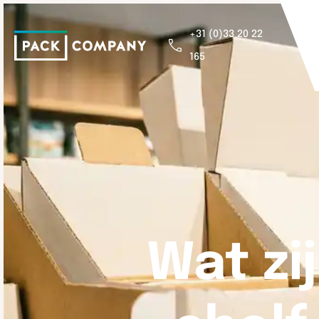
+31 (0)33 20 22
165
Wat zi