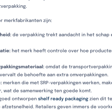
tverpakking.
r merkfabrikanten zijn:
heid:
de verpakking trekt aandacht in het schap
atie:
het merk heeft controle over hoe producte
rpakkingsmateriaal:
omdat de transportverpakki
, vervalt de behoefte aan extra omverpakkingen.
:
merken die met SRP-verpakkingen werken, make
er, wat de samenwerking ten goede komt.
n goed ontworpen
shelf ready packaging
zien dit t
 afzetsnelheid. Retailers geven immers de voork