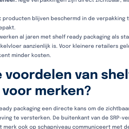
eheer:
lege verpakkingen zijn direct zichtbaar, wa
:
producten blijven beschermd in de verpakking 
epakt.
erken al jaren met shelf ready packaging als sta
kelvloer aanzienlijk is. Voor kleinere retailers ge
kent minder kosten.
e voordelen van shel
 voor merken?
ready packaging een directe kans om de zichtbaar
ving te versterken. De buitenkant van de SRP-ve
et merk ook op schapniveau communiceert met de