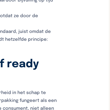
ardoor bijvulling op tijd
totdat ze door de
ndaard, juist omdat de
ldt hetzelfde principe:
f ready
heid in het schap te
rpakking fungeert als een
 consument, niet alleen