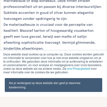
marineblauw of diep bordeaux. Deze tinten stralen
professionaliteit uit en passen bij diverse interieurstijlen.
Subtiele accenten in goud of zilver kunnen elegantie
toevoegen zonder opdringerig te zijn.
De materiaalkeuze is cruciaal voor de perceptie van
kwaliteit. Massief karton of hoogwaardig vouwkarton
geeft een luxe gevoel, terwijl een matte of satijn
afwerking sophisticatie toevoegt. Vermijd glimmende,
kinderlijke afwerkingen.
Deze website slaat cookies op je computer op. Deze cookies worden gebruikt
Praktische overwegingen spelen een belangrijke rol. De
om informatie te verzamelen over hoe je met onze website omgaat en om je
doos moet gemakkelijk te openen zijn zonder de inhoud te
te onthouden. We gebruiken deze informatie om je surfervaring te verbeteren
en personaliseren, en voor analyse en meetgegevens over onze bezoekers,
beschadigen. Magnetische sluitingen of linten zijn
zowel op deze website als via andere media. Zie
ons Privacybeleid
voor
meer informatie over de cookies die we gebruiken.
elegante alternatieven voor traditionele plakband.
Overweeg herbruikbaarheid als toegevoegde waarde.
Als je verdergaat op deze website dan geef je daarmee
Volwassenen waarderen dozen die kunnen dienen als
toestemming.
opbergoplossing of decoratief element in huis. Dit
versterkt de duurzame waarde van de verpakking.