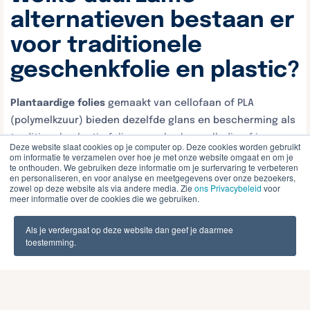
alternatieven bestaan er
voor traditionele
geschenkfolie en plastic?
Plantaardige folies
gemaakt van cellofaan of PLA
(polymelkzuur) bieden dezelfde glans en bescherming als
traditionele plastic folie, maar breken volledig af in
Deze website slaat cookies op je computer op. Deze cookies worden gebruikt
industriële compost. Deze materialen zijn beschikbaar in
om informatie te verzamelen over hoe je met onze website omgaat en om je
te onthouden. We gebruiken deze informatie om je surfervaring te verbeteren
verschillende kleuren en kunnen worden bedrukt.
en personaliseren, en voor analyse en meetgegevens over onze bezoekers,
zowel op deze website als via andere media. Zie
ons Privacybeleid
voor
meer informatie over de cookies die we gebruiken.
Herbruikbare stoffen verpakkingen zoals
furoshiki-doeken
,
jute zakken
of
linnen tassen
worden onderdeel van het
Als je verdergaat op deze website dan geef je daarmee
geschenk. Deze Japanse verpakkingstechniek met doeken
toestemming.
is niet alleen duurzaam maar ook decoratief en
functioneel.
Biologisch afbreekbare coatings op papier vervangen