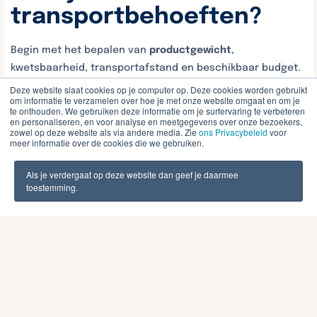
transportbehoeften?
Begin met het bepalen van
productgewicht
,
kwetsbaarheid, transportafstand en beschikbaar budget.
Lichte, onbreekbare producten kunnen met enkelvoudig
Deze website slaat cookies op je computer op. Deze cookies worden gebruikt
om informatie te verzamelen over hoe je met onze website omgaat en om je
golfkarton, terwijl zware of fragiele items dubbelvoudig of
te onthouden. We gebruiken deze informatie om je surfervaring te verbeteren
en personaliseren, en voor analyse en meetgegevens over onze bezoekers,
drievoudig golfkarton vereisen voor adequate
zowel op deze website als via andere media. Zie
ons Privacybeleid
voor
bescherming.
meer informatie over de cookies die we gebruiken.
Belangrijke selectiefactoren zijn:
Als je verdergaat op deze website dan geef je daarmee
toestemming.
Gewicht van het product
: Tot 10 kg enkelvoudig, 10-
25 kg dubbelvoudig, boven 25 kg drievoudig
golfkarton
Kwetsbaarheid
: Fragiele items hebben extra
schokabsorptie nodig
Transportmethode
: Luchtvervoer vereist lichtere
materialen, zeetransport meer vochtbestendigheid