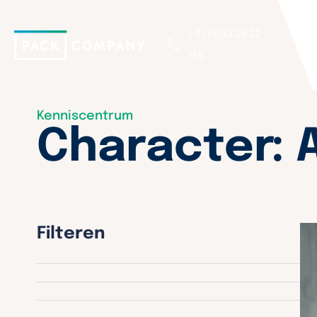
+31 (0)33 20 22
165
Kenniscentrum
Character: 
Filteren