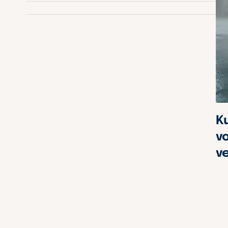
K
v
v