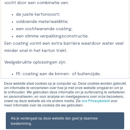
vocht door een combinatie van:
de juiste kartonsoort;
voldoende materiaaldikte;
een vochtwerende coating;
een slimme verpakkingsconstructie.
Een coating vormt een extra barrière waardoor water veel
minder snel in het karton trekt.
Veelgebruikte oplossingen zijn:
PE-coating aan de binnen- of buitenzijde;
waterafstotende dispersiecoatings;
Deze website slaat cookies op je computer op. Deze cookies worden gebruikt
om informatie te verzamelen over hoe je met onze website omgaat en om je
wax-behandeling;
te onthouden. We gebruiken deze informatie om je surfervaring te verbeteren
laminering;
en personaliseren, en voor analyse en meetgegevens over onze bezoekers,
zowel op deze website als via andere media. Zie
ons Privacybeleid
voor
krimpfolie rondom de verpakking;
meer informatie over de cookies die we gebruiken.
vochtabsorberende zakjes zoals silicagel.
Welke oplossing het beste past, hangt volledig af van het
Als je verdergaat op deze website dan geef je daarmee
toestemming.
product, de transportduur en de opslagomstandigheden.