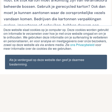
hout. Elk stuk karton moet afkomstig zijn van verantwoord
beheerde bossen.
Gebruik je gerecycled karton? Ook dan
moet je kunnen aantonen waar de oorspronkelijke vezels
vandaan komen. Bedrijven die kartonnen verpakkingen
maken, importeren of gebruiken, hebben daarom een
Deze website slaat cookies op je computer op. Deze cookies worden gebruikt
duidelijk beeld van hun toeleveringsketen nodig.
om informatie te verzamelen over hoe je met onze website omgaat en om je
te onthouden. We gebruiken deze informatie om je surfervaring te verbeteren
en personaliseren, en voor analyse en meetgegevens over onze bezoekers,
Wat verandert er voor
zowel op deze website als via andere media. Zie
ons Privacybeleid
voor
meer informatie over de cookies die we gebruiken.
kartonnen verpakkingen?
Als je verdergaat op deze website dan geef je daarmee
1. Verplicht onderzoek
toestemming.
naar herkomst
Je moet een
due diligence
-systeem opzetten. Dit betekent
dat je:
Herkomstgegevens verzamelt: Waar komt het hout
vandaan? Je hebt GPS-coördinaten nodig.