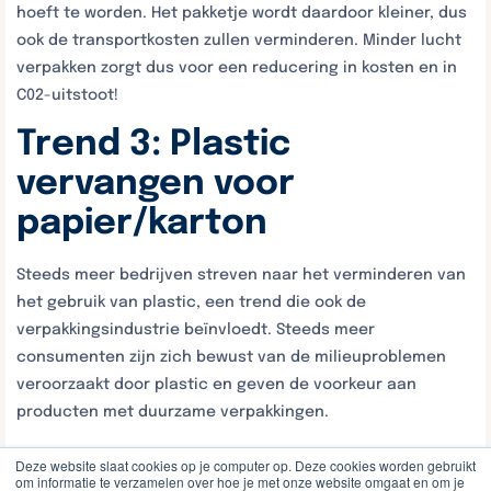
hoeft te worden. Het pakketje wordt daardoor kleiner, dus
ook de transportkosten zullen verminderen. Minder lucht
verpakken zorgt dus voor een reducering in kosten en in
C02-uitstoot!
Trend 3: Plastic
vervangen voor
papier/karton
Steeds meer bedrijven streven naar het verminderen van
het gebruik van plastic, een trend die ook de
verpakkingsindustrie beïnvloedt.
Steeds meer
consumenten zijn zich bewust van de milieuproblemen
veroorzaakt door plastic en geven de voorkeur aan
producten met duurzame verpakkingen.
Bedrijven die overstappen op karton kunnen hun
Deze website slaat cookies op je computer op. Deze cookies worden gebruikt
om informatie te verzamelen over hoe je met onze website omgaat en om je
merkpositie verbeteren door zich te profileren als