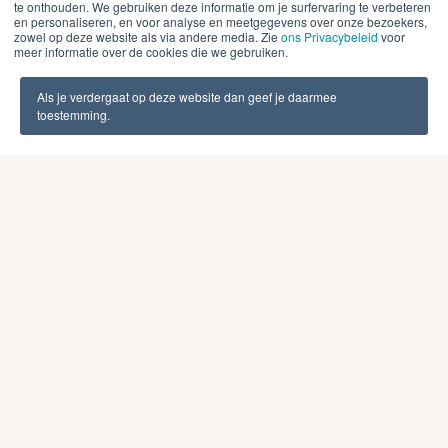
te onthouden. We gebruiken deze informatie om je surfervaring te verbeteren
milieuvriendelijk en verantwoordelijk, wat kan leiden tot
en personaliseren, en voor analyse en meetgegevens over onze bezoekers,
zowel op deze website als via andere media. Zie
ons Privacybeleid
voor
een verhoogde klantloyaliteit. Daarnaast is karton
meer informatie over de cookies die we gebruiken.
biologisch afbreekbaar, wat betekent dat het natuurlijk
afbreekt zonder schadelijke resten achter te laten. Dit
Als je verdergaat op deze website dan geef je daarmee
toestemming.
vermindert de impact op stortplaatsen en de natuurlijke
omgeving. Daarnaast is karton gemakkelijk te recyclen.
Veel karton wordt al gerecycled en kan meerdere keren
opnieuw worden gebruikt.
Toch betekent het niet dat karton in alle stappen van de
supply chain beter is. Kartonnen verpakkingen hebben
vaak meer volume. Waardoor je meer ruimte nodig hebt
tijdens opslag en transport.
Kortom: innovatieve
oplossingen en slimme
technologieën