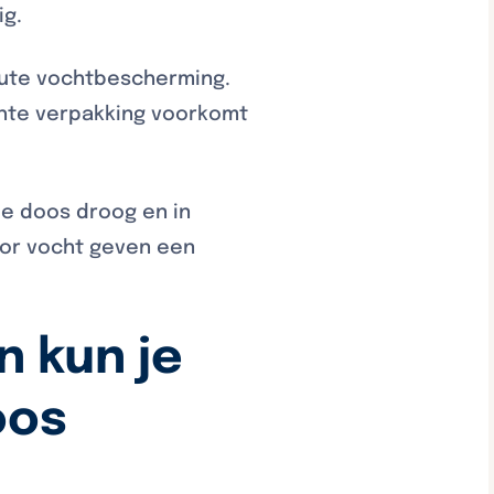
ig.
olute vochtbescherming.
hte verpakking voorkomt
e doos droog en in
oor vocht geven een
 kun je
oos