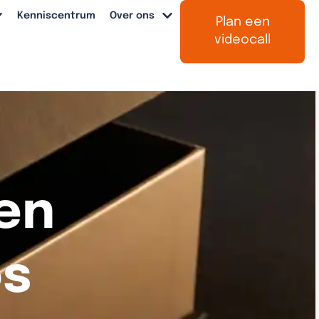
Kenniscentrum
Over ons
Plan een
videocall
en
os