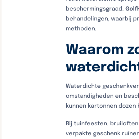
beschermingsgraad.
Golf
behandelingen, waarbij p
methoden.
Waarom zo
waterdich
Waterdichte geschenkverp
omstandigheden en besch
kunnen kartonnen dozen 
Bij tuinfeesten, bruilofte
verpakte geschenk ruïner