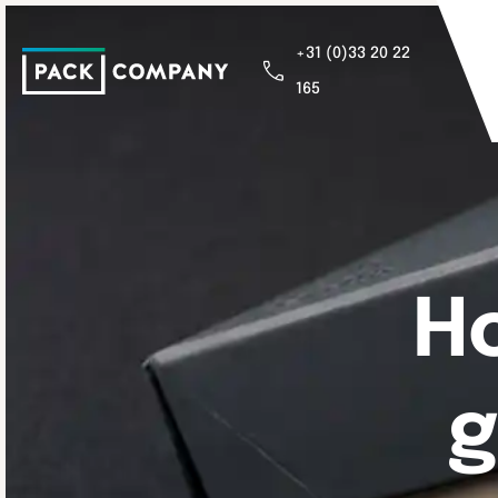
+31 (0)33 20 22
165
H
g