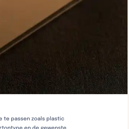
?
te passen zoals plastic
 kartontype en de gewenste