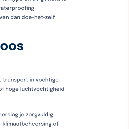
waterproofing
even dan doe-het-zelf
doos
 transport in vochtige
f hoge luchtvochtigheid
eerslag je zorgvuldig
r klimaatbeheersing of