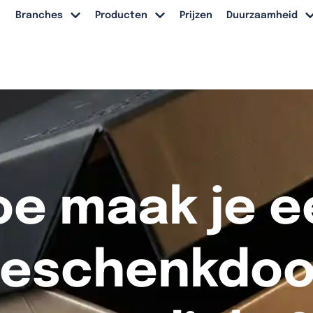
Branches
Producten
Prijzen
Duurzaamheid
oe maak je e
eschenkdo