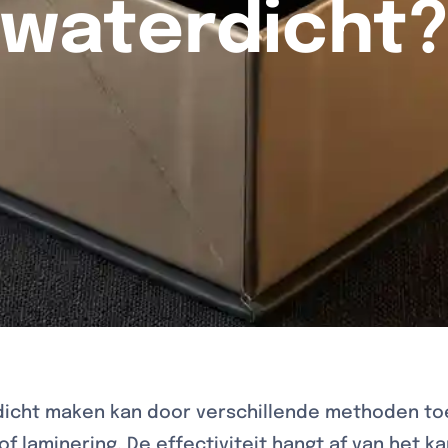
waterdicht
cht maken kan door verschillende methoden toe 
 of laminering. De effectiviteit hangt af van het