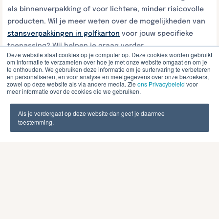
als binnenverpakking of voor lichtere, minder risicovolle
producten. Wil je meer weten over de mogelijkheden van
stansverpakkingen in golfkarton
voor jouw specifieke
toepassing? Wij helpen je graag verder.
Deze website slaat cookies op je computer op. Deze cookies worden gebruikt
om informatie te verzamelen over hoe je met onze website omgaat en om je
Welke regels gelden er
te onthouden. We gebruiken deze informatie om je surfervaring te verbeteren
en personaliseren, en voor analyse en meetgegevens over onze bezoekers,
voor het verpakken van
zowel op deze website als via andere media. Zie
ons Privacybeleid
voor
meer informatie over de cookies die we gebruiken.
gevaarlijke stoffen?
Als je verdergaat op deze website dan geef je daarmee
toestemming.
Het verpakken van gevaarlijke stoffen is gebonden aan
strikte internationale en nationale regelgeving. De
belangrijkste regels zijn vastgelegd in de ADR-
overeenkomst voor wegvervoer, die in Nederland wettelijk
verplicht is. Daarnaast gelden de richtlijnen van de VN
(United Nations) voor verpakkingsontwerp en -testen.
De kernvereisten zijn: