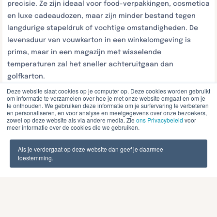
precisie. Ze zijn ideaal voor food-verpakkingen, cosmetica
en luxe cadeaudozen, maar zijn minder bestand tegen
langdurige stapeldruk of vochtige omstandigheden. De
levensduur van vouwkarton in een winkelomgeving is
prima, maar in een magazijn met wisselende
temperaturen zal het sneller achteruitgaan dan
golfkarton.
Deze website slaat cookies op je computer op. Deze cookies worden gebruikt
Hoe bewaar je kartonnen
om informatie te verzamelen over hoe je met onze website omgaat en om je
te onthouden. We gebruiken deze informatie om je surfervaring te verbeteren
verpakkingen zo lang
en personaliseren, en voor analyse en meetgegevens over onze bezoekers,
zowel op deze website als via andere media. Zie
ons Privacybeleid
voor
meer informatie over de cookies die we gebruiken.
mogelijk?
Als je verdergaat op deze website dan geef je daarmee
Kartonnen verpakkingen bewaar je het langst door ze
toestemming.
droog, vlak en beschermd tegen direct contact met de
vloer op te slaan. De ideale opslagomgeving heeft een
luchtvochtigheid tussen de 45% en 65% en een stabiele
temperatuur, bij voorkeur tussen de 15 en 25 graden
Celsius.