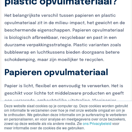
plastic opvulmateriaal?
Het belangrijkste verschil tussen papieren en plastic
opvulmateriaal zit in de milieu-impact, het gewicht en de
beschermende eigenschappen. Papieren opvulmateriaal
is biologisch afbreekbaar, recyclebaar en past in een
duurzame verpakkingsstrategie. Plastic varianten zoals
bubblewrap en luchtkussens bieden doorgaans betere
schokdemping, maar zijn moeilijker te recyclen.
Papieren opvulmateriaal
Papier is licht, flexibel en eenvoudig te verwerken. Het is
geschikt voor lichte tot middelzware producten en geeft
een verzorgde, ambachtelijke uitstraling. Vloeipapier
Deze website slaat cookies op je computer op. Deze cookies worden gebruikt
wordt veel gebruikt bij cadeauverpakkingen, terwijl
om informatie te verzamelen over hoe je met onze website omgaat en om je
te onthouden. We gebruiken deze informatie om je surfervaring te verbeteren
gekruld of genipt papier juist functioneel is als
en personaliseren, en voor analyse en meetgegevens over onze bezoekers,
schokdemper in een verzenddoos.
zowel op deze website als via andere media. Zie
ons Privacybeleid
voor
meer informatie over de cookies die we gebruiken.