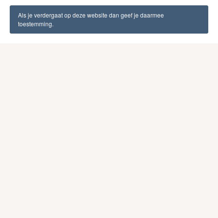
Plastic opvulmateriaal
Als je verdergaat op deze website dan geef je daarmee
toestemming.
Plastic opvulmateriaal, zoals bubblewrap of
luchtkussenzakjes, biedt uitstekende bescherming tegen
stoten en is waterbestendig. Het nadeel is de milieu-
impact: plastic is moeilijker te recyclen en wordt door
steeds meer consumenten en bedrijven als onwenselijk
beschouwd. Gelukkig zijn er steeds meer alternatieven die
vergelijkbare bescherming bieden, zonder de nadelen van
plastic.
Welk opvulmateriaal past
het beste bij mijn
product?
Het opvulmateriaal dat het beste bij jouw product past,
hangt af van het gewicht, de kwetsbaarheid en de
gewenste merkbeleving. Breekbare producten hebben