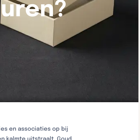
euren?
s en associaties op bij
n kalmte uitstraalt. Goud