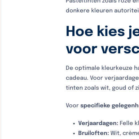
Pasteltinten zoals roze e
donkere kleuren autoritei
Hoe kies j
voor vers
De optimale kleurkeuze h
cadeau. Voor verjaardagen
tinten zoals wit, goud of z
Voor
specifieke gelegen
Verjaardagen:
Felle k
Bruiloften:
Wit, crème