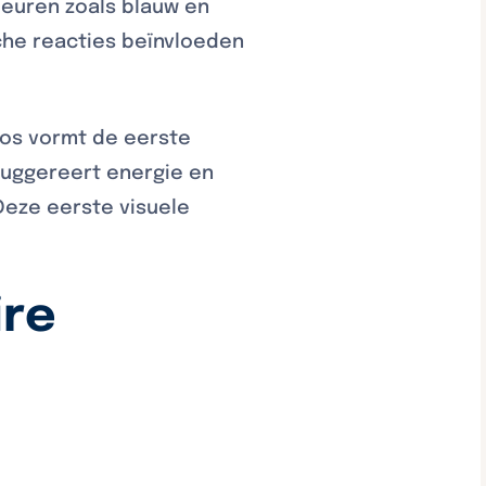
leuren zoals blauw en
che reacties beïnvloeden
oos vormt de eerste
suggereert energie en
 Deze eerste visuele
ire