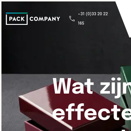
+31 (0)33 20 22
165
Wat zij
effecte