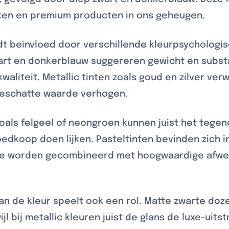
ken en premium producten in ons geheugen.
t beïnvloed door verschillende kleurpsycholog
art en donkerblauw suggereren gewicht en subst
aliteit. Metallic tinten zoals goud en zilver ver
geschatte waarde verhogen.
oals felgeel of neongroen kunnen juist het tege
dkoop doen lijken. Pasteltinten bevinden zich 
ze worden gecombineerd met hoogwaardige afwer
an de kleur speelt ook een rol. Matte zwarte doze
jl bij metallic kleuren juist de glans de luxe-uitst