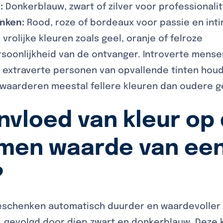
:
Donkerblauw, zwart of zilver voor professionalit
nken:
Rood, roze of bordeaux voor passie en inti
, vrolijke kleuren zoals geel, oranje of felroze
soonlijkheid van de ontvanger. Introverte mense
jl extraverte personen van opvallende tinten houd
waarderen meestal fellere kleuren dan oudere g
invloed van kleur op
men waarde van ee
?
eschenken automatisch duurder en waardevoller li
t, gevolgd door diep zwart en donkerblauw. Deze 