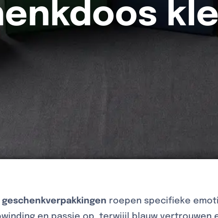
enkdoos kl
n
geschenkverpakkingen
roepen specifieke emotie
inding en passie op, terwijil blauw vertrouwen e