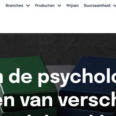
Branches
Producten
Prijzen
Duurzaamheid
n de psycho
n van versc