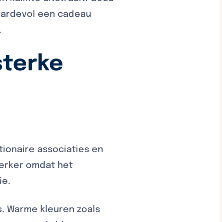
waardevol een cadeau
.
sterke
tionaire associaties en
terker omdat het
ie.
. Warme kleuren zoals