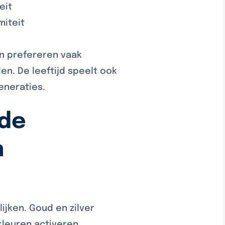
eit
miteit
n prefereren vaak
en. De leeftijd speelt ook
eneraties.
 de
n
jken. Goud en zilver
kleuren activeren