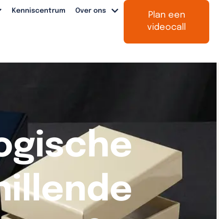
Kenniscentrum
Over ons
Plan een
videocall
logische
hillende