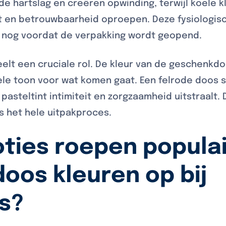
e hartslag en creëren opwinding, terwijl koele k
t en betrouwbaarheid oproepen. Deze fysiologis
 nog voordat de verpakking wordt geopend.
eelt een cruciale rol. De kleur van de geschenkd
ele toon voor wat komen gaat. Een felrode doos 
 pasteltint intimiteit en zorgzaamheid uitstraalt.
ns het hele uitpakproces.
ties roepen popula
oos kleuren op bij
s?