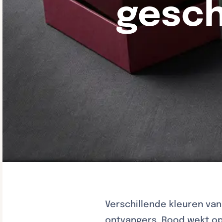
gesch
Verschillende kleuren va
ontvangers. Rood wekt opw