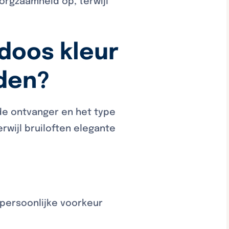
orgzaamheid op, terwijl
kdoos kleur
den?
de ontvanger en het type
rwijl bruiloften elegante
 persoonlijke voorkeur