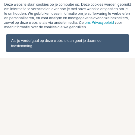
verpakkingsmateriaal?
Deze website slaat cookies op je computer op. Deze cookies worden gebruikt
om informatie te verzamelen over hoe je met onze website omgaat en om je
te onthouden. We gebruiken deze informatie om je surfervaring te verbeteren
BRC (British Retail Consortium)
en
IFS (International Food
en personaliseren, en voor analyse en meetgegevens over onze bezoekers,
zowel op deze website als via andere media. Zie
ons Privacybeleid
voor
Standard)
zijn beide
internationale
meer informatie over de cookies die we gebruiken.
voedselveiligheidstandaarden
voor verpakkingen, maar
verschillen in geografische focus en specifieke vereisten.
Als je verdergaat op deze website dan geef je daarmee
toestemming.
BRC wordt voornamelijk gebruikt door Britse en
Amerikaanse retailers, terwijl IFS populair is in Europa.
BRC Global Standard for Packaging
legt sterke nadruk op
product safety en quality management. De standaard
vereist uitgebreide risicobeoordeling en HACCP-
implementatie. BRC heeft specifieke modules voor
verschillende verpakkingstypen en productieprocessen.
IFS PACsecure
richt zich op Duitse en Franse
marktvereisten met focus op traceerbaarheid en
leveranciersmanagement. De standaard heeft
gedetailleerde eisen voor documentatie en