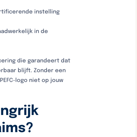
ificerende instelling
)
adwerkelijk in de
icering die garandeert dat
baar blijft. Zonder een
f PEFC-logo niet op jouw
ngrijk
aims?