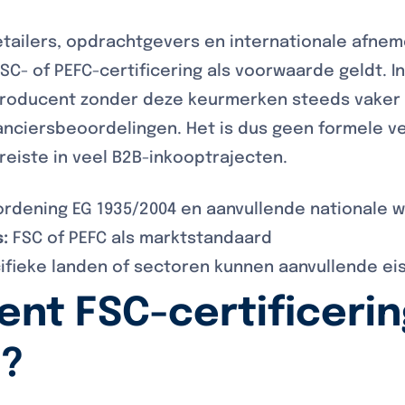
etailers, opdrachtgevers en internationale afne
C- of PEFC-certificering als voorwaarde geldt. In
 producent zonder deze keurmerken steeds vaker b
nciersbeoordelingen. Het is dus geen formele ver
ereiste in veel B2B-inkooptrajecten.
rdening EG 1935/2004 en aanvullende nationale 
:
FSC of PEFC als marktstandaard
fieke landen of sectoren kunnen aanvullende eis
nt FSC-certificerin
n?