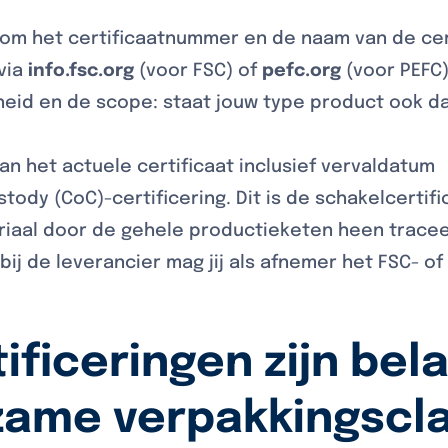
 om het certificaatnummer en de naam van de cert
via
info.fsc.org
(voor FSC) of
pefc.org
(voor PEFC
heid en de scope: staat jouw type product ook da
n het actuele certificaat inclusief vervaldatum
tody (CoC)-certificering. Dit is de schakelcertif
riaal door de gehele productieketen heen traceer
bij de leverancier mag jij als afnemer het FSC- o
ificeringen zijn bela
zame verpakkingscl