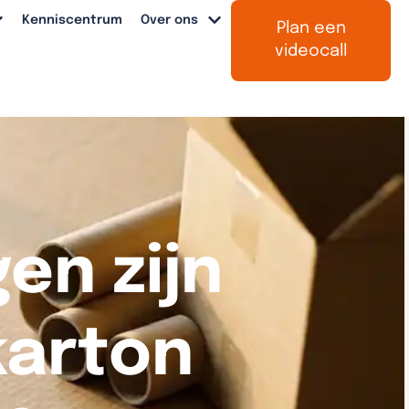
Kenniscentrum
Over ons
Plan een
videocall
en zijn
fkarton