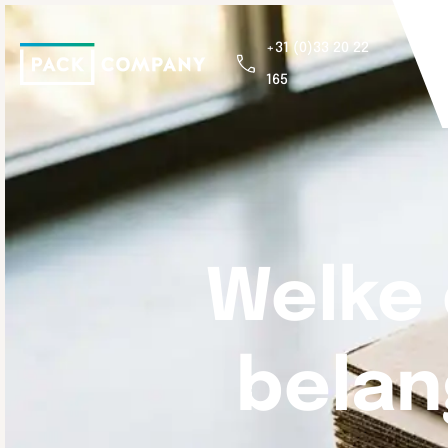
+31 (0)33 20 22
165
Welke 
belang