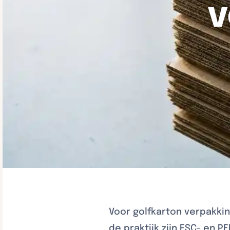
v
Voor golfkarton verpakking
de praktijk zijn FSC- en P