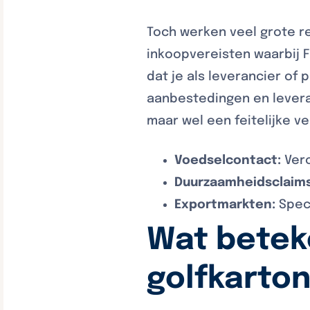
Toch werken veel grote r
inkoopvereisten waarbij FS
dat je als leverancier of
aanbestedingen en levera
maar wel een feitelijke v
Voedselcontact:
Vero
Duurzaamheidsclaims
Exportmarkten:
Speci
Wat beteke
golfkarto