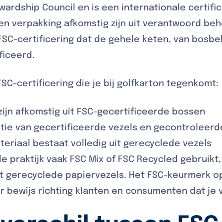
wardship Council en is een internationale certifi
een verpakking afkomstig zijn uit verantwoord b
SC-certificering dat de gehele keten, van bosbe
ficeerd.
 FSC-certificering die je bij golfkarton tegenkomt:
 zijn afkomstig uit FSC-gecertificeerde bossen
ie van gecertificeerde vezels en gecontroleer
eriaal bestaat volledig uit gerecyclede vezels
de praktijk vaak FSC Mix of FSC Recycled gebruikt
it gerecyclede papiervezels. Het FSC-keurmerk op
bewijs richting klanten en consumenten dat je 