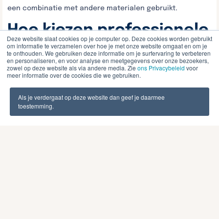
een combinatie met andere materialen gebruikt.
Hoe kiezen professionele
Deze website slaat cookies op je computer op. Deze cookies worden gebruikt
chocolatiers hun
om informatie te verzamelen over hoe je met onze website omgaat en om je
te onthouden. We gebruiken deze informatie om je surfervaring te verbeteren
en personaliseren, en voor analyse en meetgegevens over onze bezoekers,
verpakkingsmaterialen?
zowel op deze website als via andere media. Zie
ons Privacybeleid
voor
meer informatie over de cookies die we gebruiken.
Professionele chocolatiers selecteren
Als je verdergaat op deze website dan geef je daarmee
verpakkingsmaterialen op basis van producttype,
toestemming.
doelgroep, distributiekanaal en budget. Ze evalueren
eerst de beschermingseisen van hun specifieke
chocoladeproducten en stemmen daar het
verpakkingsmateriaal op af.
Kosteneffectiviteit
speelt een belangrijke rol in de
materiaalkeuze. Chocolatiers berekenen de totale
verpakkingskosten inclusief materiaal, bedrukking en
productie. Kartonnen verpakkingen bieden vaak de beste
prijs-kwaliteitverhouding, vooral bij grotere volumes.