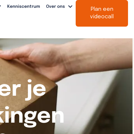
Kenniscentrum
Over ons
Plan een
videocall
r je
kingen