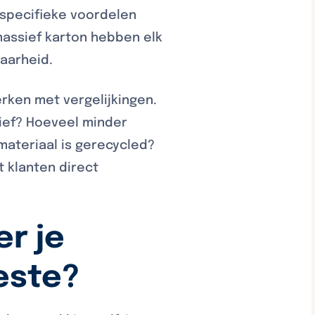
 specifieke voordelen
massief karton hebben elk
baarheid.
rken met vergelijkingen.
tief? Hoeveel minder
materiaal is gerecycled?
 klanten direct
r je
este?