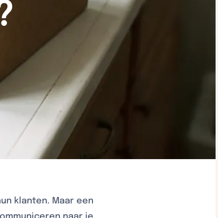
?
un klanten. Maar een
 communiceren naar je