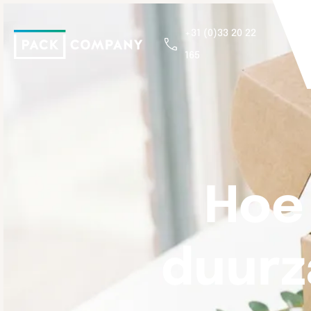
+31 (0)33 20 22
165
Hoe
duurz