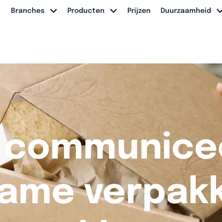
Branches
Producten
Prijzen
Duurzaamheid
 communicee
ame verpak