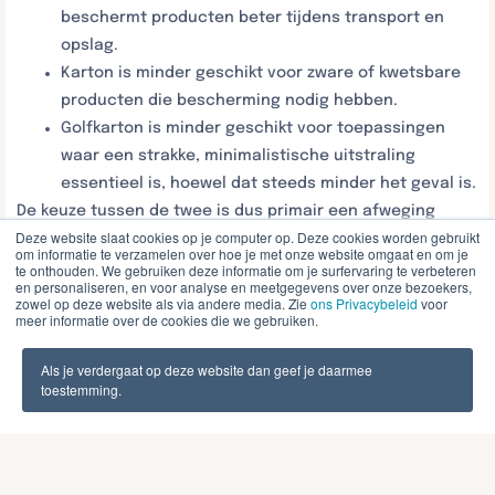
beschermt producten beter tijdens transport en
opslag.
Karton is minder geschikt voor zware of kwetsbare
producten die bescherming nodig hebben.
Golfkarton is minder geschikt voor toepassingen
waar een strakke, minimalistische uitstraling
essentieel is, hoewel dat steeds minder het geval is.
De keuze tussen de twee is dus primair een afweging
Deze website slaat cookies op je computer op. Deze cookies worden gebruikt
tussen uitstraling en bescherming, al lopen die twee
om informatie te verzamelen over hoe je met onze website omgaat en om je
steeds vaker samen.
te onthouden. We gebruiken deze informatie om je surfervaring te verbeteren
en personaliseren, en voor analyse en meetgegevens over onze bezoekers,
zowel op deze website als via andere media. Zie
ons Privacybeleid
voor
Wanneer kies je voor
meer informatie over de cookies die we gebruiken.
karton en wanneer voor
Als je verdergaat op deze website dan geef je daarmee
golfkarton?
toestemming.
Kies voor karton wanneer uitstraling en nauwkeurig
drukwerk de prioriteit zijn en het product geen zware